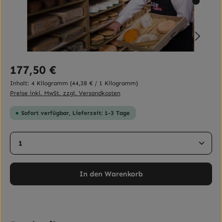
Regulärer Preis:
177,50 €
Inhalt:
4 Kilogramm
(44,38 € / 1 Kilogramm)
Preise inkl. MwSt. zzgl. Versandkosten
Sofort verfügbar, Lieferzeit: 1-3 Tage
Produkt Anzahl: Gib den gewünschten Wert ein ode
In den Warenkorb