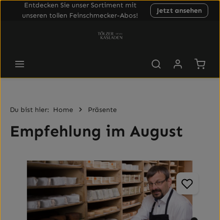
Entdecken Sie unser Sortiment mit
Jetzt ansehen
Zum Hauptinhalt springen
unseren tollen Feinschmecker-Abos!
Waren
Du bist hier:
Home
Präsente
Empfehlung im August
Bildergalerie überspringen