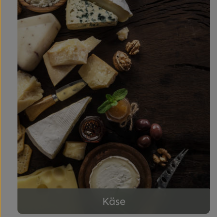
im Tölze
Käse