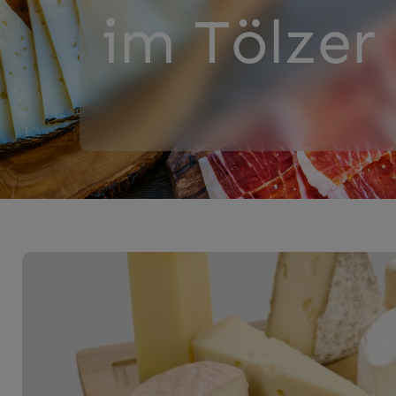
im Tölzer
Käse Abo
Herzlich
illkommen