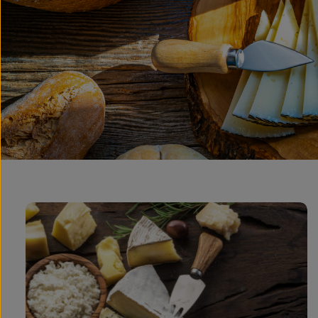
Herzlich Willkommenim Tölzer Kasladen ⎯ ENTDECKEN
Käse
W