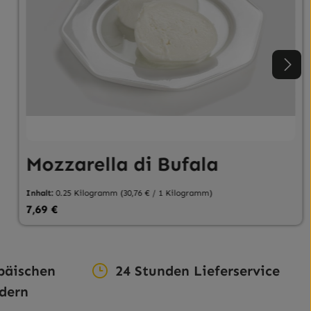
Mozzarella di Bufala
Inhalt:
0.25 Kilogramm
(30,76 € / 1 Kilogramm)
Regulärer Preis:
7,69 €
eduzieren.
n Wert ein oder benutze die Schaltfläc
päischen
24 Stunden Lieferservice
dern