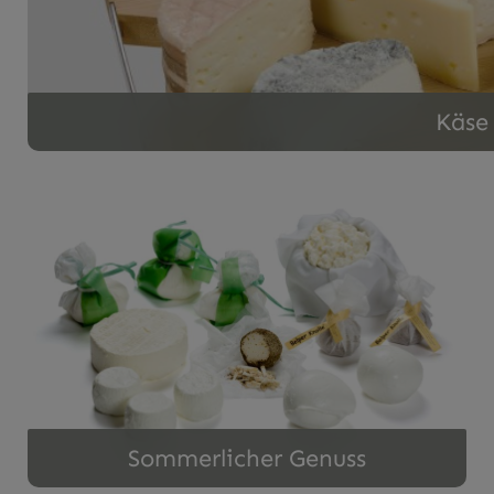
r Kasladen
Käse
⎯ ENTDECKEN
Sommerlicher Genuss
Sommerlicher Genuss