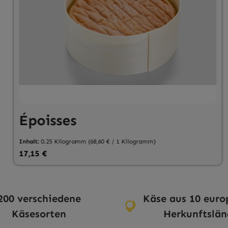
Époisses
Inhalt:
0.25 Kilogramm
(68,60 € / 1 Kilogramm)
Regulärer Preis:
17,15 €
hen um die Anzahl zu erhöhen oder zu r
Produkt Anzahl: Gib den gewünschte
200 verschiedene
Käse aus 10 euro
Käsesorten
Herkunftslän