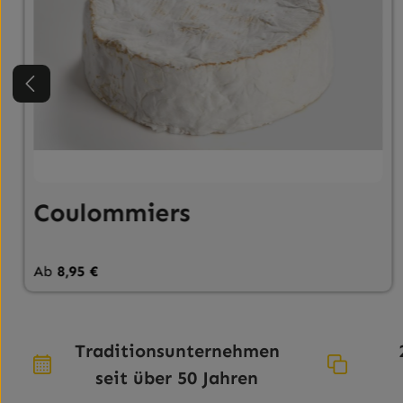
Coulommiers
Regulärer Preis:
Ab
8,95 €
n Wert ein oder benutze die Schaltfläc
Traditionsunternehmen
seit über 50 Jahren