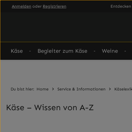
Anmelden
oder
Registrieren
Entdecken 
um Hauptinhalt springen
Zur Hauptnavigation springen
Käse
Begleiter zum Käse
Weine
Du bist hier:
Home
Service & Informationen
Käselexi
Käse – Wissen von A-Z