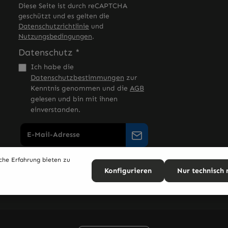
Diese Seite ist durch reCAPTCHA
geschützt und es gelten die
Datenschutzrichtlinie
und
Nutzungsbedingungen
.
Datenschutz *
Ich habe die
Datenschutzbestimmungen
zur
Kenntnis genommen und die
AGB
gelesen und bin mit ihnen
einverstanden.
che Erfahrung bieten zu
Konfigurieren
Nur technisch
Die mit einem Stern (*) markierten
Felder sind Pflichtfelder.