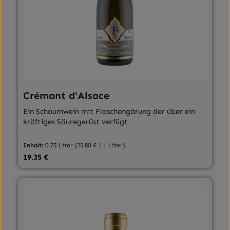
Crémant d'Alsace
Ein Schaumwein mit Flaschengärung der über ein
kräftiges Säuregerüst verfügt
Inhalt:
0.75 Liter
(25,80 € / 1 Liter)
Regulärer Preis:
19,35 €