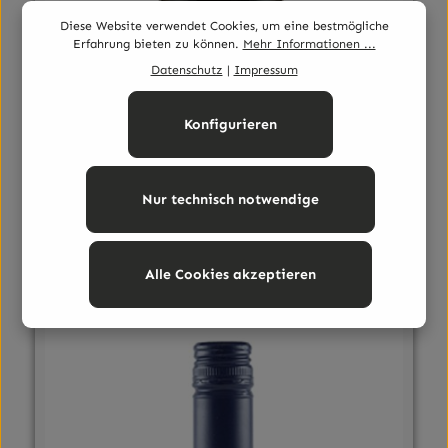
Diese Website verwendet Cookies, um eine bestmögliche
Erfahrung bieten zu können.
Mehr Informationen ...
Datenschutz
|
Impressum
Mettenheimer Weißburgunder
Michelsberg
Konfigurieren
Helles Goldgelb, zarte grüne Reflexe
Nur technisch notwendige
Inhalt:
0.75 Liter
(19,33 € / 1 Liter)
Regulärer Preis:
14,50 €
Alle Cookies akzeptieren