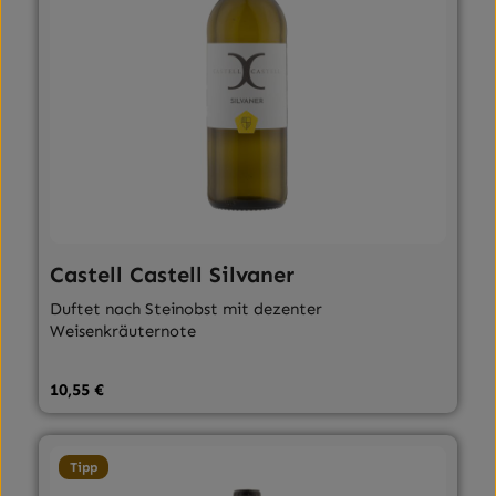
Castell Castell Silvaner
Duftet nach Steinobst mit dezenter
Weisenkräuternote
Regulärer Preis:
10,55 €
Tipp