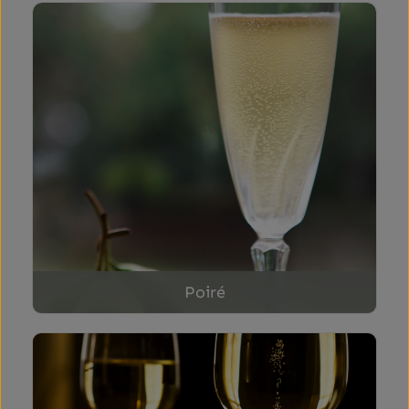
Poiré
Poiré
Sekt