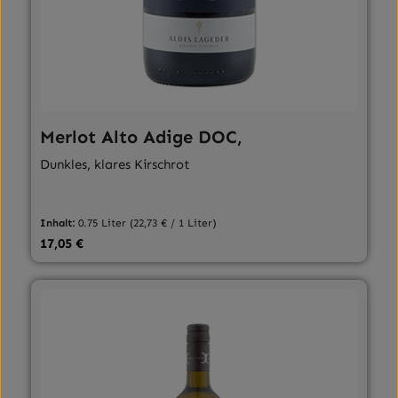
Merlot Alto Adige DOC,
Dunkles, klares Kirschrot
Inhalt:
0.75 Liter
(22,73 € / 1 Liter)
Regulärer Preis:
17,05 €