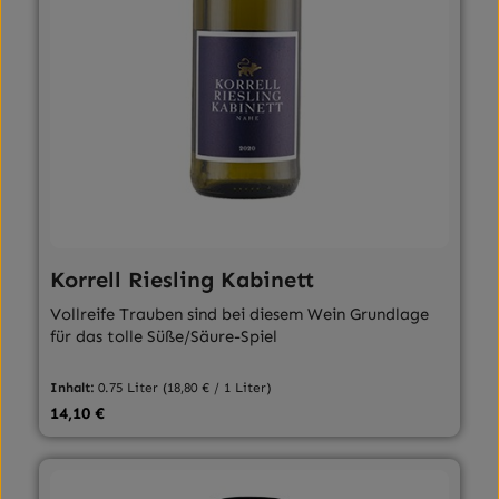
Korrell Riesling Kabinett
Vollreife Trauben sind bei diesem Wein Grundlage
für das tolle Süße/Säure-Spiel
Inhalt:
0.75 Liter
(18,80 € / 1 Liter)
Regulärer Preis:
14,10 €