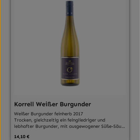
Korrell Weißer Burgunder
Weißer Burgunder feinherb 2017
Trocken, gleichzeitig ein feingliedriger und
lebhafter Burgunder, mit ausgewogener Süße-Säure
Balance
Regulärer Preis:
14,10 €