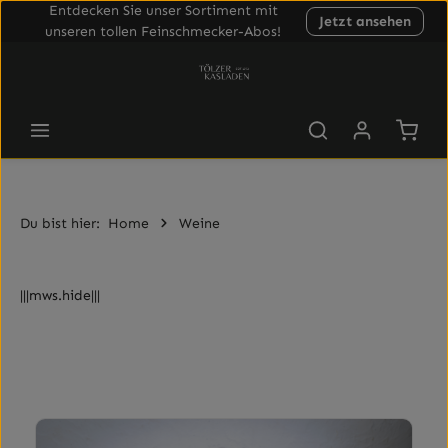
Entdecken Sie unser Sortiment mit
Jetzt ansehen
Zum Hauptinhalt springen
unseren tollen Feinschmecker-Abos!
Waren
Du bist hier:
Home
Weine
|||mws.hide|||
Rotwein