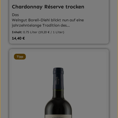
Chardonnay Réserve trocken
Das
Weingut Borell-Diehl blickt nun auf eine
jahrzehntelange Tradition des
Weinmachens zurück
Inhalt:
0.75 Liter
(19,20 € / 1 Liter)
Regulärer Preis:
14,40 €
Tipp