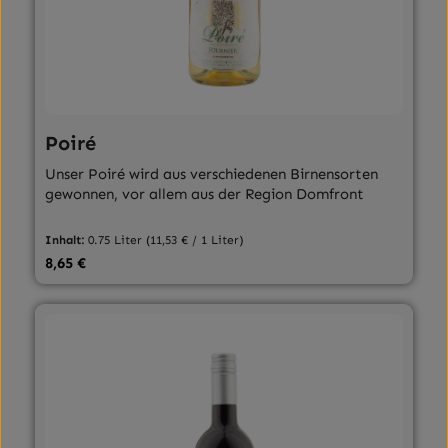
Poiré
Unser Poiré wird aus verschiedenen Birnensorten
gewonnen, vor allem aus der Region Domfront
Inhalt:
0.75 Liter
(11,53 € / 1 Liter)
Regulärer Preis:
8,65 €