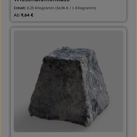
Inhalt:
0.25 Kilogramm
(34,96 € / 1 Kilogramm)
Regulärer Preis:
Ab
9,64 €