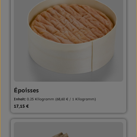
Époisses
Inhalt:
0.25 Kilogramm
(68,60 € / 1 Kilogramm)
Regulärer Preis:
17,15 €