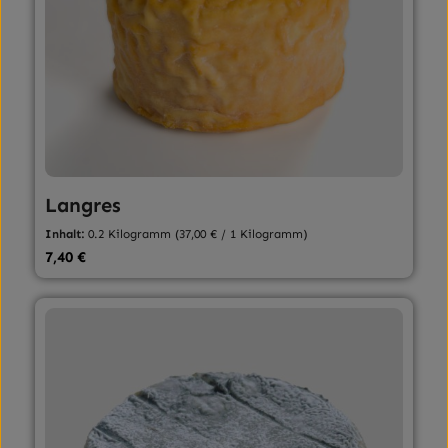
Langres
Inhalt:
0.2 Kilogramm
(37,00 € / 1 Kilogramm)
Regulärer Preis:
7,40 €