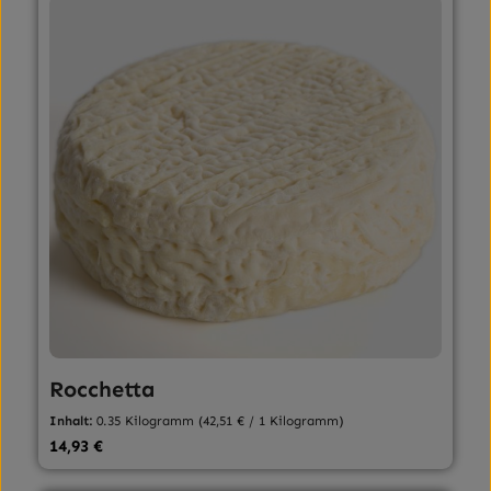
Rocchetta
Inhalt:
0.35 Kilogramm
(42,51 € / 1 Kilogramm)
Regulärer Preis:
14,93 €