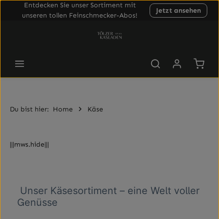
Entdecken Sie unser Sortiment mit
Jetzt ansehen
Zum Hauptinhalt springen
unseren tollen Feinschmecker-Abos!
Waren
Du bist hier:
Home
Käse
|||mws.hide|||
Unser Käsesortiment – eine Welt voller
Genüsse