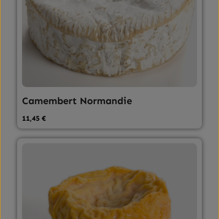
Camembert Normandie
Regulärer Preis:
11,45 €