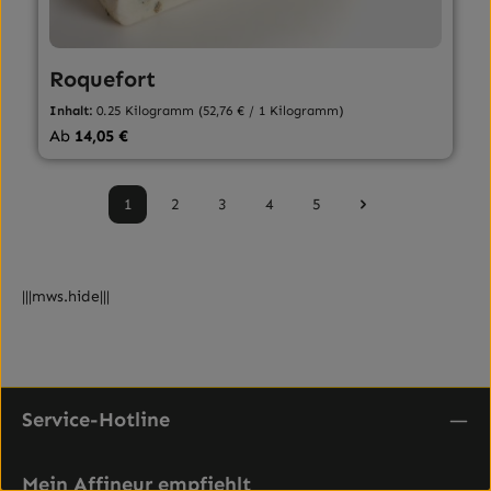
Roquefort
Inhalt:
0.25 Kilogramm
(52,76 € / 1 Kilogramm)
Regulärer Preis:
Ab
14,05 €
1
2
3
4
5
Seite
Seite
Seite
Seite
Seite
|||mws.hide|||
Service-Hotline
Mein Affineur empfiehlt