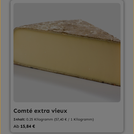
Comté extra vieux
Inhalt:
0.25 Kilogramm
(57,40 € / 1 Kilogramm)
Regulärer Preis:
Ab
15,84 €