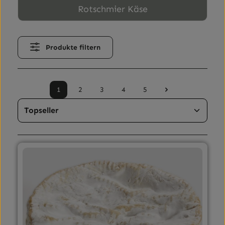
Rotschmier Käse
Produkte filtern
1
2
3
4
5
Seite
Seite
Seite
Seite
Seite