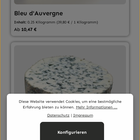
Bleu d'Auvergne
Inhalt:
0.25 Kilogramm
(39,80 € / 1 Kilogramm)
Regulärer Preis:
Ab
10,47 €
Diese Website verwendet Cookies, um eine bestmögliche
Erfahrung bieten zu können.
Mehr Informationen ...
Datenschutz
|
Impressum
Konfigurieren