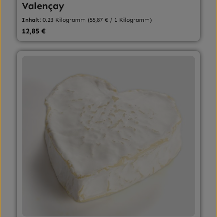
Valençay
Inhalt:
0.23 Kilogramm
(55,87 € / 1 Kilogramm)
Regulärer Preis:
12,85 €