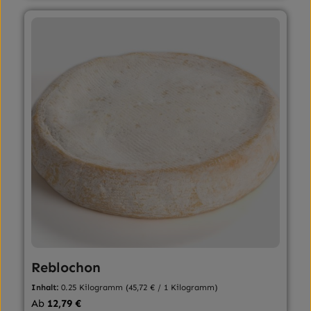
Reblochon
Inhalt:
0.25 Kilogramm
(45,72 € / 1 Kilogramm)
Regulärer Preis:
Ab
12,79 €