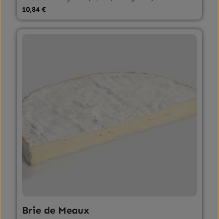
Regulärer Preis:
10,84 €
Brie de Meaux