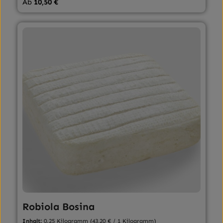
Regulärer Preis:
Ab
10,50 €
Robiola Bosina
Inhalt:
0.25 Kilogramm
(43,20 € / 1 Kilogramm)