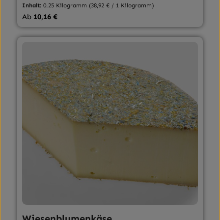
Inhalt:
0.25 Kilogramm
(38,92 € / 1 Kilogramm)
Regulärer Preis:
Ab
10,16 €
Wiesenblumenkäse