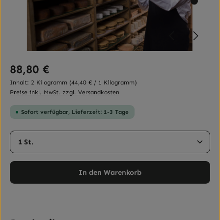
Regulärer Preis:
88,80 €
Inhalt:
2 Kilogramm
(44,40 € / 1 Kilogramm)
Preise inkl. MwSt. zzgl. Versandkosten
Sofort verfügbar, Lieferzeit: 1-3 Tage
Produkt Anzahl: Gib den gewünschten Wert ein ode
In den Warenkorb