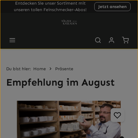
Entdecken Sie unser Sortiment mit
Jetzt ansehen
Zum Hauptinhalt springen
unseren tollen Feinschmecker-Abos!
Waren
Du bist hier:
Home
Präsente
Empfehlung im August
Bildergalerie überspringen