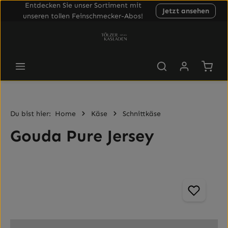
Entdecken Sie unser Sortiment mit
Jetzt ansehen
Zum Hauptinhalt springen
unseren tollen Feinschmecker-Abos!
Waren
Du bist hier:
Home
Käse
Schnittkäse
Gouda Pure Jersey
Bildergalerie überspringen