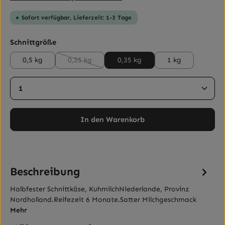
Sofort verfügbar, Lieferzeit: 1-3 Tage
auswählen
Schnittgröße
0,5 kg
0,25 kg
0,35 kg
1 kg
(Diese Option ist zurzeit nicht verfügbar.)
Produkt Anzahl: Gib den gewünschten Wert ein ode
In den Warenkorb
Beschreibung
Halbfester Schnittkäse, KuhmilchNiederlande, Provinz
Nordholland.Reifezeit 6 Monate.Satter Milchgeschmack
Mehr