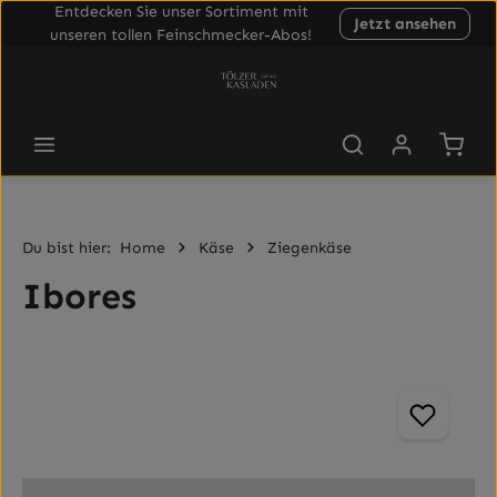
Entdecken Sie unser Sortiment mit
Jetzt ansehen
Zum Hauptinhalt springen
unseren tollen Feinschmecker-Abos!
Waren
Du bist hier:
Home
Käse
Ziegenkäse
Ibores
Bildergalerie überspringen