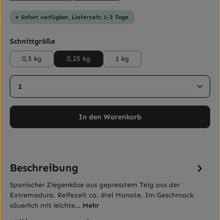
Sofort verfügbar, Lieferzeit: 1-3 Tage
auswählen
Schnittgröße
0,5 kg
0,25 kg
1 kg
Produkt Anzahl: Gib den gewünschten Wert ein ode
In den Warenkorb
Beschreibung
Spanischer Ziegenkäse aus gepresstem Teig aus der
Extremadura. Reifezeit ca. drei Monate. Im Geschmack
säuerlich mit leichte…
Mehr