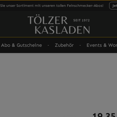
Sie unser Sortiment mit unseren tollen Feinschmecker-Abos!
Je
Abo & Gutscheine
Zubehör
Events & Wo
Regulärer Prei
19,35