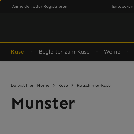
Anmelden
oder
Registrieren
Entdecken 
um Hauptinhalt springen
Zur Hauptnavigation springen
Käse
Begleiter zum Käse
Weine
Du bist hier:
Home
Käse
Rotschmier-Käse
Munster
Bildergalerie überspringen