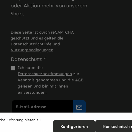
oder Aktion mehr von unserem
Shop.
Diese Seite ist durch reCAPTCHA
geschützt und es gelten die
Datenschutzrichtlinie
und
Nutzungsbedingungen
.
Datenschutz *
Ich habe die
Datenschutzbestimmungen
zur
Kenntnis genommen und die
AGB
gelesen und bin mit ihnen
einverstanden.
che Erfahrung bieten zu
Konfigurieren
Nur technisch
Die mit einem Stern (*) markierten