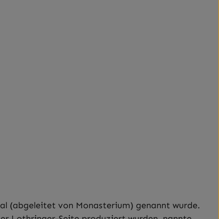
-Tal (abgeleitet von Monasterium) genannt wurde.
der Lothringer-Seite produziert wurden, nannte