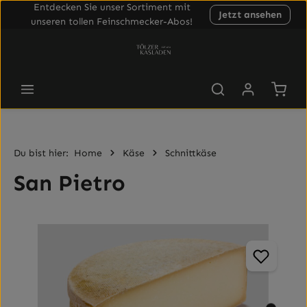
Entdecken Sie unser Sortiment mit
Jetzt ansehen
Zum Hauptinhalt springen
unseren tollen Feinschmecker-Abos!
Waren
Du bist hier:
Home
Käse
Schnittkäse
San Pietro
Bildergalerie überspringen