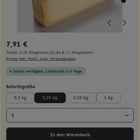
Regulärer Preis:
7,91 €
Inhalt:
0.25 Kilogramm
(31,64 € / 1 Kilogramm)
Preise inkl. MwSt. zzgl. Versandkosten
Sofort verfügbar, Lieferzeit: 1-3 Tage
auswählen
Schnittgröße
0,5 kg
0,25 kg
0,35 kg
1 kg
Produkt Anzahl: Gib den gewünschten Wert ein ode
In den Warenkorb