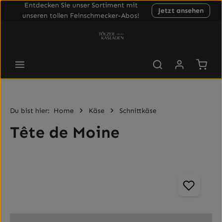
Entdecken Sie unser Sortiment mit
Jetzt ansehen
Zum Hauptinhalt springen
unseren tollen Feinschmecker-Abos!
Waren
Du bist hier:
Home
Käse
Schnittkäse
Tête de Moine
Bildergalerie überspringen