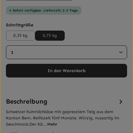
Sofort verfügbar, Lieferzeit: 1-3 Tage
auswählen
Schnittgröße
0,35 kg
0,75 kg
Produkt Anzahl: Gib den gewünschten Wert ein ode
In den Warenkorb
Beschreibung
Schweizer Kuhmilchkäse mit gepresstem Teig aus dem
Kanton Bern. Reifezeit fünf Monate. Würzig, nussartig im
Geschmack.Der Kä…
Mehr