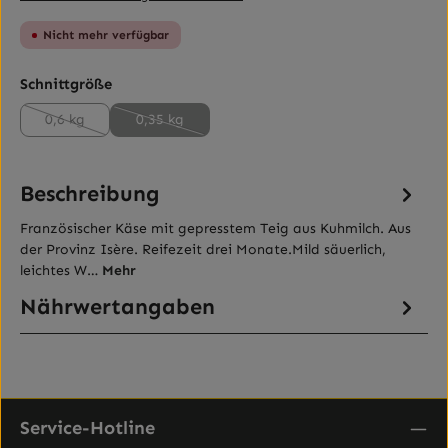
Nicht mehr verfügbar
auswählen
Schnittgröße
0,6 kg
0,35 kg
(Diese Option ist zurzeit nicht verfügbar.)
(Diese Option ist zurzeit nicht verfügbar.)
Beschreibung
Französischer Käse mit gepresstem Teig aus Kuhmilch. Aus
der Provinz Isère. Reifezeit drei Monate.Mild säuerlich,
leichtes W…
Mehr
Nährwertangaben
Service-Hotline