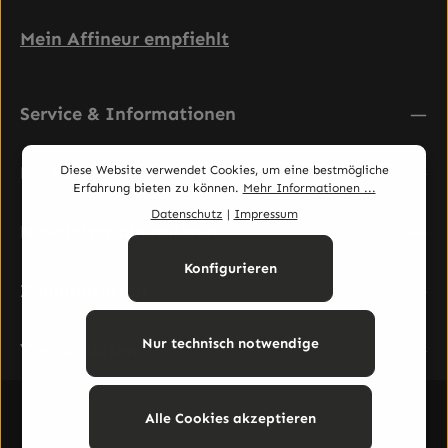
Mein Affineur empfiehlt
Service & Informationen
Rechtliches
Diese Website verwendet Cookies, um eine bestmögliche
Erfahrung bieten zu können.
Mehr Informationen ...
Datenschutz
|
Impressum
Newsletter abonnieren
Konfigurieren
Zahlungsarten
Nur technisch notwendige
Versandarten
Alle Cookies akzeptieren
Vertrag widerrufen