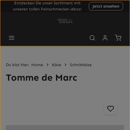
Entdecken Sie unser Sortiment mit
Jetzt ansehen
Zum Hauptinhalt springen
unseren tollen Feinschmecker-Abos!
Waren
Du bist hier:
Home
Käse
Schnittkäse
Tomme de Marc
Bildergalerie überspringen