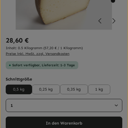
Regulärer Preis:
28,60 €
Inhalt:
0.5 Kilogramm
(57,20 € / 1 Kilogramm)
Preise inkl. MwSt. zzgl. Versandkosten
Sofort verfügbar, Lieferzeit: 1-3 Tage
auswählen
Schnittgröße
0,5 kg
0,25 kg
0,35 kg
1 kg
Produkt Anzahl: Gib den gewünschten Wert ein ode
In den Warenkorb