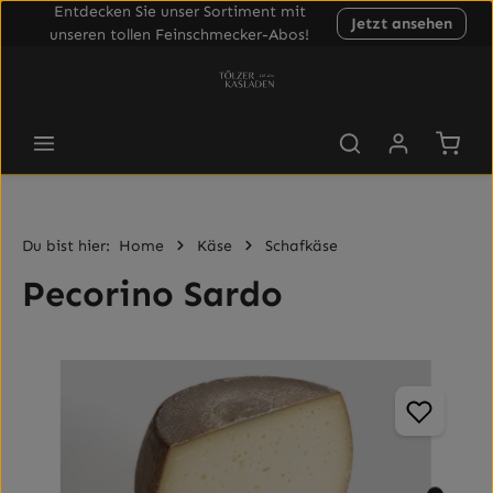
Entdecken Sie unser Sortiment mit
Jetzt ansehen
Zum Hauptinhalt springen
unseren tollen Feinschmecker-Abos!
Waren
Du bist hier:
Home
Käse
Schafkäse
Pecorino Sardo
Bildergalerie überspringen