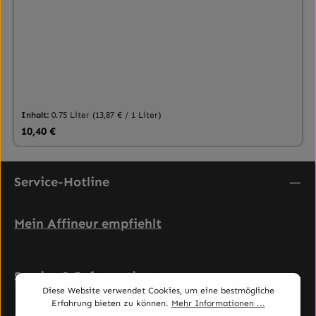
Inhalt:
0.75 Liter
(13,87 € / 1 Liter)
Regulärer Preis:
10,40 €
Service-Hotline
Mein Affineur empfiehlt
Service & Informationen
Diese Website verwendet Cookies, um eine bestmögliche
Erfahrung bieten zu können.
Mehr Informationen ...