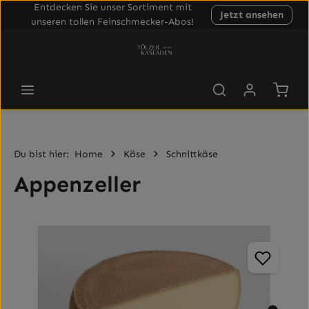
Entdecken Sie unser Sortiment mit
Jetzt ansehen
Zum Hauptinhalt springen
unseren tollen Feinschmecker-Abos!
Waren
Du bist hier:
Home
Käse
Schnittkäse
Appenzeller
Bildergalerie überspringen