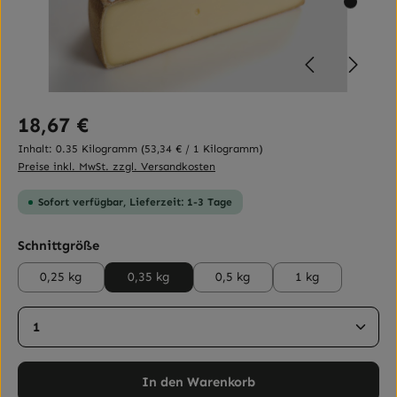
Regulärer Preis:
18,67 €
Inhalt:
0.35 Kilogramm
(53,34 € / 1 Kilogramm)
Preise inkl. MwSt. zzgl. Versandkosten
Sofort verfügbar, Lieferzeit: 1-3 Tage
auswählen
Schnittgröße
0,25 kg
0,35 kg
0,5 kg
1 kg
Produkt Anzahl: Gib den gewünschten Wert ein ode
In den Warenkorb