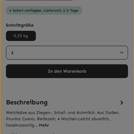
Sofort verfügbar, Lieferzeit: 1-3 Tage
auswählen
Schnittgröße
0,35 kg
Produkt Anzahl: Gib den gewünschten Wert ein ode
In den Warenkorb
Beschreibung
Weichkäse aus Ziegen-, Schaf- und Kuhmilch. Aus Italien.
Provinz Cueno. Reifezeit: 4 Wochen.Leicht säuerlich,
haselnussartig…
Mehr