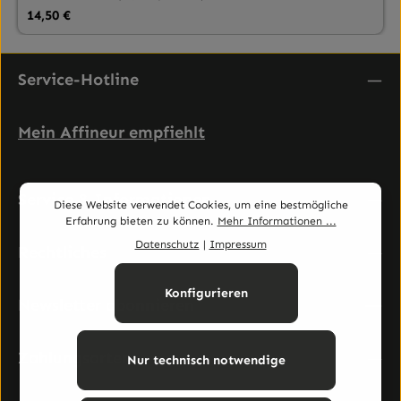
Regulärer Preis:
14,50 €
Service-Hotline
Mein Affineur empfiehlt
Service & Informationen
Diese Website verwendet Cookies, um eine bestmögliche
Erfahrung bieten zu können.
Mehr Informationen ...
Datenschutz
|
Impressum
Rechtliches
Konfigurieren
Newsletter abonnieren
Zahlungsarten
Nur technisch notwendige