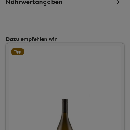
Nährwertangaben
Produktgalerie überspringen
Dazu empfehlen wir
Tipp