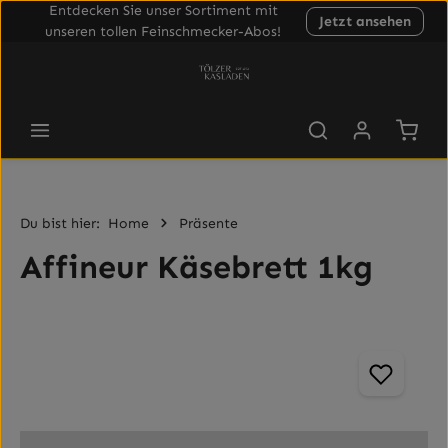
Entdecken Sie unser Sortiment mit
Jetzt ansehen
Zum Hauptinhalt springen
unseren tollen Feinschmecker-Abos!
Waren
Du bist hier:
Home
Präsente
Affineur Käsebrett 1kg
Bildergalerie überspringen