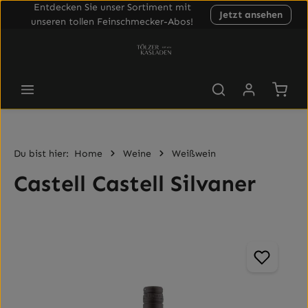
Entdecken Sie unser Sortiment mit
Jetzt ansehen
Zum Hauptinhalt springen
unseren tollen Feinschmecker-Abos!
Waren
Du bist hier:
Home
Weine
Weißwein
Castell Castell Silvaner
Bildergalerie überspringen