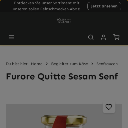
Entdecken Sie unser Sortiment mit
Jetzt ansehen
Zum Hauptinhalt springen
unseren tollen Feinschmecker-Abos!
Waren
Du bist hier:
Home
Begleiter zum Käse
Senfsaucen
Furore Quitte Sesam Senf
Bildergalerie überspringen