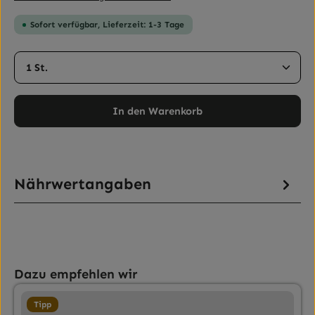
Sofort verfügbar, Lieferzeit: 1-3 Tage
Produkt Anzahl: Gib den gewünschten Wert ein ode
In den Warenkorb
Nährwertangaben
Produktgalerie überspringen
Dazu empfehlen wir
Tipp