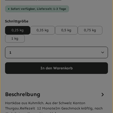
Sofort verfügbar, Lieferzeit: 1-3 Tage
auswählen
Schnittgröße
0,25 kg
0,35 kg
0,5 kg
0,75 kg
1 kg
Produkt Anzahl: Gib den gewünschten Wert ein ode
In den Warenkorb
Beschreibung
Hartkäse aus Kuhmilch. Aus der Schweiz Kanton
Thurgau.Reifezeit 12 MonateIm Geschmack kräftig, nach