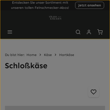
Entdecken Sie unser Sortiment mit
Jetzt ansehen
Zum Hauptinhalt springen
unseren tollen Feinschmecker-Abos!
Waren
Du bist hier:
Home
Käse
Hartkäse
Schloßkäse
Bildergalerie überspringen