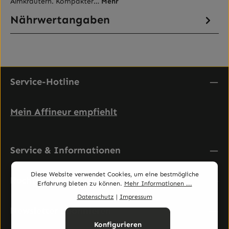
Almkräutern. Kompakter…
Mehr
Nährwertangaben
Service-Hotline
Mein Affineur empfiehlt
Service & Informationen
Diese Website verwendet Cookies, um eine bestmögliche
Rechtliches
Erfahrung bieten zu können.
Mehr Informationen ...
Datenschutz
|
Impressum
Newsletter abonnieren
Konfigurieren