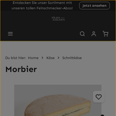
Entdecken Sie unser Sortiment mit
Jetzt ansehen
Zum Hauptinhalt springen
unseren tollen Feinschmecker-Abos!
Waren
Du bist hier:
Home
Käse
Schnittkäse
Morbier
Bildergalerie überspringen