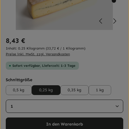
Regulärer Preis:
8,43 €
Inhalt:
0.25 Kilogramm
(33,72 € / 1 Kilogramm)
Preise inkl. MwSt. zzgl. Versandkosten
Sofort verfügbar, Lieferzeit: 1-3 Tage
auswählen
Schnittgröße
0,5 kg
0,25 kg
0,35 kg
1 kg
Produkt Anzahl: Gib den gewünschten Wert ein ode
In den Warenkorb