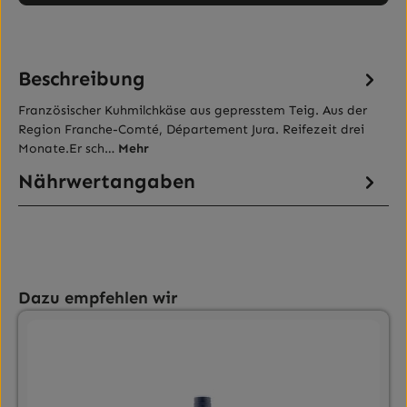
Beschreibung
Französischer Kuhmilchkäse aus gepresstem Teig. Aus der
Region Franche-Comté, Département Jura. Reifezeit drei
Monate.Er sch…
Mehr
Nährwertangaben
Produktgalerie überspringen
Dazu empfehlen wir