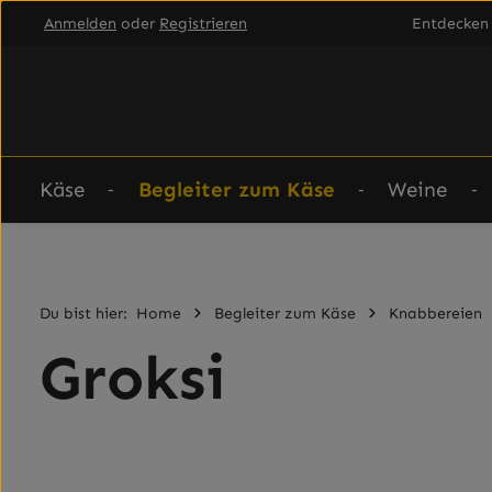
Anmelden
oder
Registrieren
Entdecken 
um Hauptinhalt springen
Zur Hauptnavigation springen
Käse
Begleiter zum Käse
Weine
Du bist hier:
Home
Begleiter zum Käse
Knabbereien
Groksi
Bildergalerie überspringen