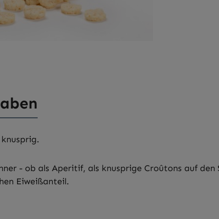
gaben
 knusprig.
ner - ob als Aperitif, als knusprige Croûtons auf de
hen Eiweißanteil.