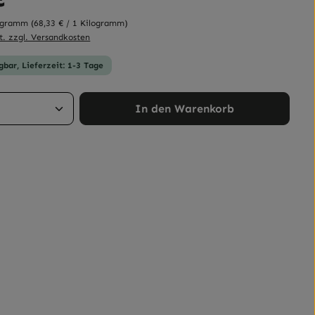
logramm
(68,33 € / 1 Kilogramm)
t. zzgl. Versandkosten
gbar, Lieferzeit: 1-3 Tage
Anzahl: Gib den gewünschten Wert ein 
In den Warenkorb