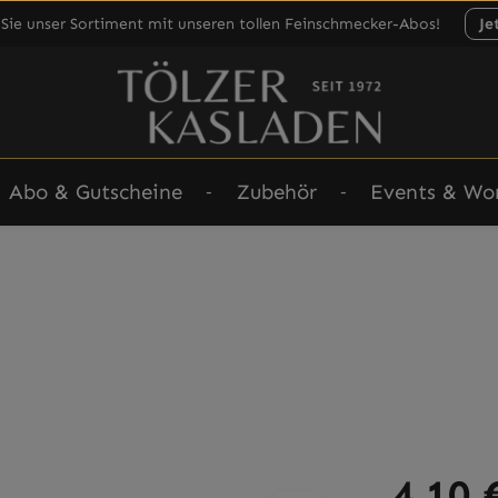
Sie unser Sortiment mit unseren tollen Feinschmecker-Abos!
Je
Abo & Gutscheine
Zubehör
Events & Wo
Regulärer Prei
4,10 