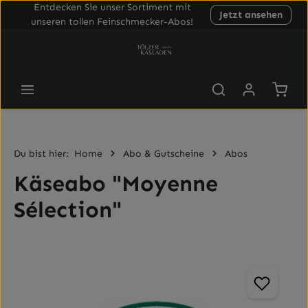
Entdecken Sie unser Sortiment mit
Jetzt ansehen
Zum Hauptinhalt springen
unseren tollen Feinschmecker-Abos!
Waren
Du bist hier:
Home
Abo & Gutscheine
Abos
Käseabo "Moyenne
Sélection"
Bildergalerie überspringen