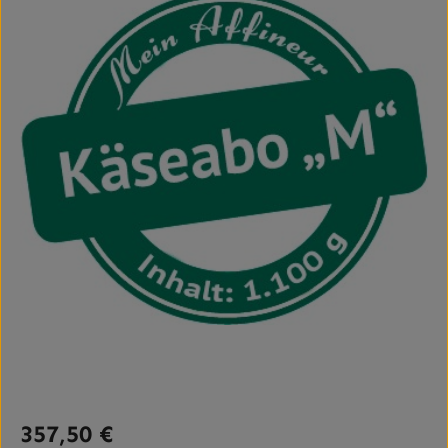
Regulärer Preis:
357,50 €