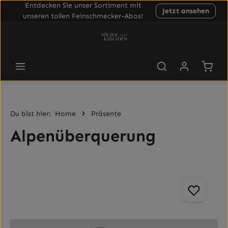
Entdecken Sie unser Sortiment mit
Jetzt ansehen
Zum Hauptinhalt springen
unseren tollen Feinschmecker-Abos!
Waren
Du bist hier:
Home
Präsente
Alpenüberquerung
Bildergalerie überspringen