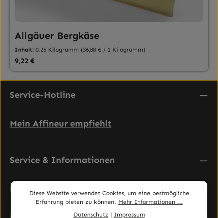
Allgäuer Bergkäse
Inhalt:
0.25 Kilogramm
(36,88 € / 1 Kilogramm)
Regulärer Preis:
9,22 €
Service-Hotline
Mein Affineur empfiehlt
Service & Informationen
Rechtliches
Diese Website verwendet Cookies, um eine bestmögliche
Erfahrung bieten zu können.
Mehr Informationen ...
Datenschutz
|
Impressum
Newsletter abonnieren