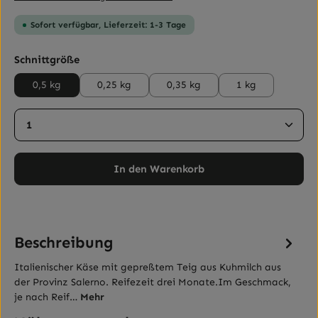
Sofort verfügbar, Lieferzeit: 1-3 Tage
auswählen
Schnittgröße
0,5 kg
0,25 kg
0,35 kg
1 kg
Produkt Anzahl: Gib den gewünschten Wert ein ode
In den Warenkorb
Beschreibung
Italienischer Käse mit gepreßtem Teig aus Kuhmilch aus
der Provinz Salerno. Reifezeit drei Monate.Im Geschmack,
je nach Reif…
Mehr