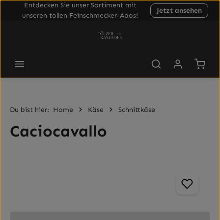
Entdecken Sie unser Sortiment mit
Jetzt ansehen
Zum Hauptinhalt springen
unseren tollen Feinschmecker-Abos!
Waren
Du bist hier:
Home
Käse
Schnittkäse
Caciocavallo
Bildergalerie überspringen