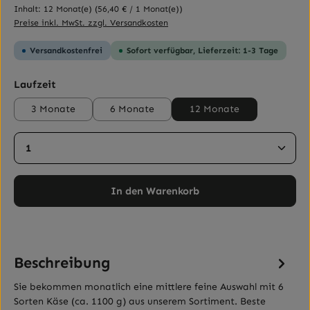
Inhalt:
12 Monat(e)
(56,40 € / 1 Monat(e))
Preise inkl. MwSt. zzgl. Versandkosten
Versandkostenfrei
Sofort verfügbar, Lieferzeit: 1-3 Tage
auswählen
Laufzeit
3 Monate
6 Monate
12 Monate
Produkt Anzahl: Gib den gewünschten Wert ein ode
In den Warenkorb
Beschreibung
Sie bekommen monatlich eine mittlere feine Auswahl mit 6
Sorten Käse (ca. 1100 g) aus unserem Sortiment. Beste