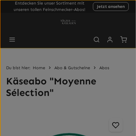
Entdecken Sie unser Sortiment mit
Jetzt ansehen
Zum Hauptinhalt springen
unseren tollen Feinschmecker-Abos!
Waren
Du bist hier:
Home
Abo & Gutscheine
Abos
Käseabo "Moyenne
Sélection"
Bildergalerie überspringen