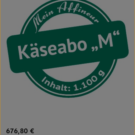
Regulärer Preis:
676,80 €