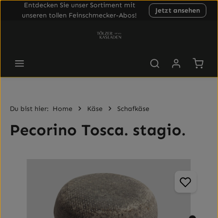
Entdecken Sie unser Sortiment mit
Jetzt ansehen
Zum Hauptinhalt springen
unseren tollen Feinschmecker-Abos!
Waren
Du bist hier:
Home
Käse
Schafkäse
Pecorino Tosca. stagio.
Bildergalerie überspringen