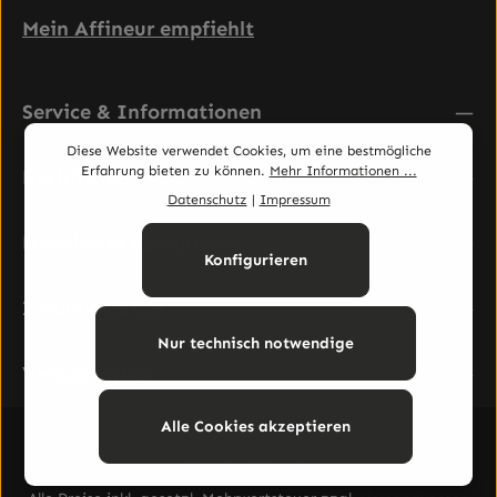
Mein Affineur empfiehlt
Service & Informationen
Diese Website verwendet Cookies, um eine bestmögliche
Erfahrung bieten zu können.
Mehr Informationen ...
Rechtliches
Datenschutz
|
Impressum
Newsletter abonnieren
Konfigurieren
Zahlungsarten
Nur technisch notwendige
Versandarten
Alle Cookies akzeptieren
Vertrag widerrufen