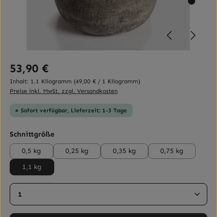
Regulärer Preis:
53,90 €
Inhalt:
1.1 Kilogramm
(49,00 € / 1 Kilogramm)
Preise inkl. MwSt. zzgl. Versandkosten
Sofort verfügbar, Lieferzeit: 1-3 Tage
auswählen
Schnittgröße
0,5 kg
0,25 kg
0,35 kg
0,75 kg
1,1 kg
Produkt Anzahl: Gib den gewünschten Wert ein ode