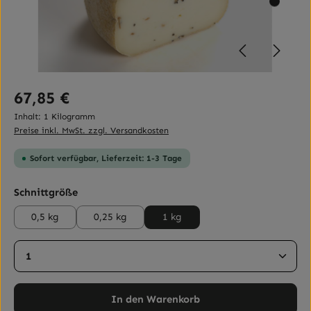
Regulärer Preis:
67,85 €
Inhalt:
1 Kilogramm
Preise inkl. MwSt. zzgl. Versandkosten
Sofort verfügbar, Lieferzeit: 1-3 Tage
auswählen
Schnittgröße
0,5 kg
0,25 kg
1 kg
Produkt Anzahl: Gib den gewünschten Wert ein ode
In den Warenkorb