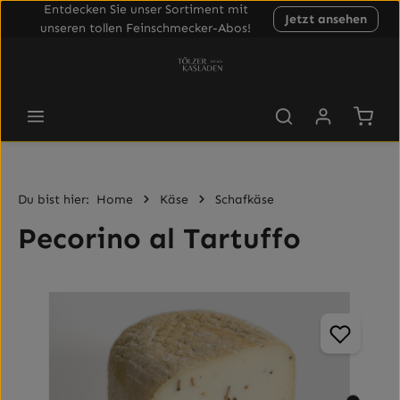
Entdecken Sie unser Sortiment mit
Jetzt ansehen
Zum Hauptinhalt springen
unseren tollen Feinschmecker-Abos!
Waren
Du bist hier:
Home
Käse
Schafkäse
Pecorino al Tartuffo
Bildergalerie überspringen