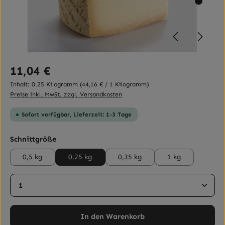
Regulärer Preis:
11,04 €
Inhalt:
0.25 Kilogramm
(44,16 € / 1 Kilogramm)
Preise inkl. MwSt. zzgl. Versandkosten
Sofort verfügbar, Lieferzeit: 1-3 Tage
auswählen
Schnittgröße
0,5 kg
0,25 kg
0,35 kg
1 kg
Produkt Anzahl: Gib den gewünschten Wert ein ode
In den Warenkorb