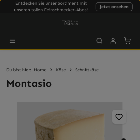
Entdecken Sie unser Sortiment mit
Jetzt ansehen
Zum Hauptinhalt springen
unseren tollen Feinschmecker-Abos!
Waren
Du bist hier:
Home
Käse
Schnittkäse
Montasio
Bildergalerie überspringen