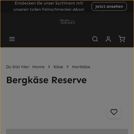
Entdecken Sie unser Sortiment mit
Jetzt ansehen
Zum Hauptinhalt springen
unseren tollen Feinschmecker-Abos!
Waren
Du bist hier:
Home
Käse
Hartkäse
Bergkäse Reserve
Bildergalerie überspringen