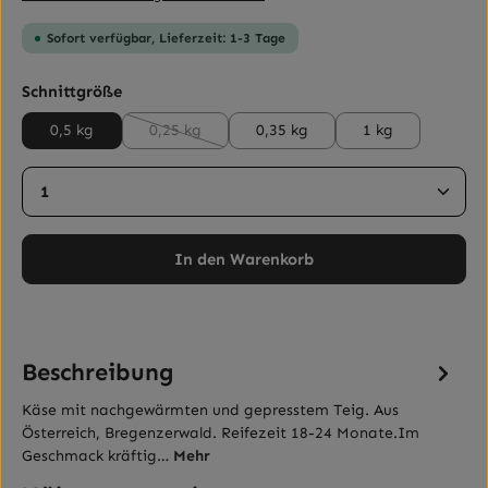
Sofort verfügbar, Lieferzeit: 1-3 Tage
auswählen
Schnittgröße
0,5 kg
0,25 kg
0,35 kg
1 kg
(Diese Option ist zurzeit nicht verfügbar.)
Produkt Anzahl: Gib den gewünschten Wert ein ode
In den Warenkorb
Beschreibung
Käse mit nachgewärmten und gepresstem Teig. Aus
Österreich, Bregenzerwald. Reifezeit 18-24 Monate.Im
Geschmack kräftig…
Mehr