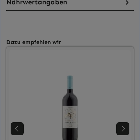
Nährwertangaben
Produktgalerie überspringen
Dazu empfehlen wir