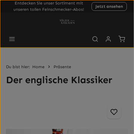
Entdecken Sie unser Sortiment mit
Jetzt ansehen
Zum Hauptinhalt springen
unseren tollen Feinschmecker-Abos!
Waren
Du bist hier:
Home
Präsente
Der englische Klassiker
Bildergalerie überspringen