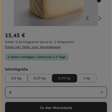
Regulärer Preis:
15,45 €
Inhalt:
0.35 Kilogramm
(44,14 € / 1 Kilogramm)
Preise inkl. MwSt. zzgl. Versandkosten
Sofort verfügbar, Lieferzeit: 1-3 Tage
auswählen
Schnittgröße
0,5 kg
0,25 kg
0,35 kg
1 kg
Produkt Anzahl: Gib den gewünschten Wert ein ode
In den Warenkorb