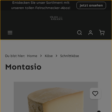
Entdecken Sie unser Sortiment mit
Jetzt ansehen
Zum Hauptinhalt springen
unseren tollen Feinschmecker-Abos!
Waren
Du bist hier:
Home
Käse
Schnittkäse
Montasio
Bildergalerie überspringen