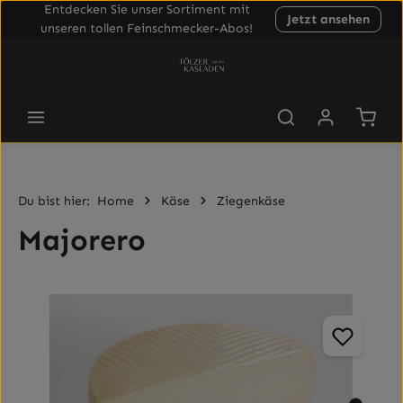
Entdecken Sie unser Sortiment mit
Jetzt ansehen
Zum Hauptinhalt springen
unseren tollen Feinschmecker-Abos!
Waren
Du bist hier:
Home
Käse
Ziegenkäse
Majorero
Bildergalerie überspringen