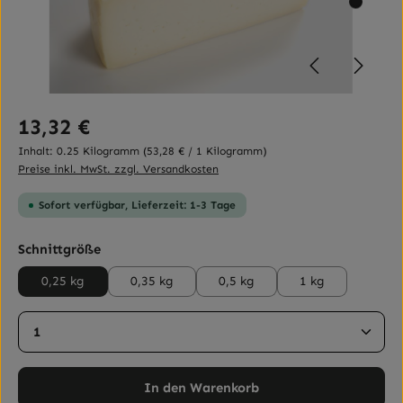
Regulärer Preis:
13,32 €
Inhalt:
0.25 Kilogramm
(53,28 € / 1 Kilogramm)
Preise inkl. MwSt. zzgl. Versandkosten
Sofort verfügbar, Lieferzeit: 1-3 Tage
auswählen
Schnittgröße
0,25 kg
0,35 kg
0,5 kg
1 kg
Produkt Anzahl: Gib den gewünschten Wert ein ode
In den Warenkorb