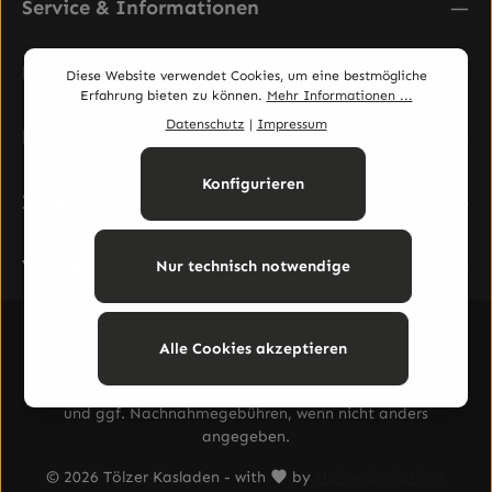
Service & Informationen
Rechtliches
Diese Website verwendet Cookies, um eine bestmögliche
Erfahrung bieten zu können.
Mehr Informationen ...
Datenschutz
|
Impressum
Newsletter abonnieren
Konfigurieren
Zahlungsarten
Versandarten
Nur technisch notwendige
Alle Cookies akzeptieren
Vertrag widerrufen
Alle Preise inkl. gesetzl. Mehrwertsteuer zzgl.
Versandkosten
und ggf. Nachnahmegebühren, wenn nicht anders
angegeben.
© 2026 Tölzer Kasladen - with
by
Mainwebsolutions