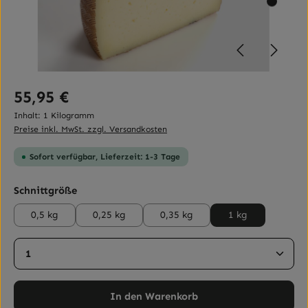
Regulärer Preis:
55,95 €
Inhalt:
1 Kilogramm
Preise inkl. MwSt. zzgl. Versandkosten
Sofort verfügbar, Lieferzeit: 1-3 Tage
auswählen
Schnittgröße
0,5 kg
0,25 kg
0,35 kg
1 kg
Produkt Anzahl: Gib den gewünschten Wert ein ode
In den Warenkorb