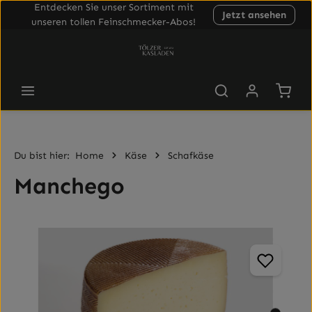
Entdecken Sie unser Sortiment mit
Jetzt ansehen
Zum Hauptinhalt springen
unseren tollen Feinschmecker-Abos!
Waren
Du bist hier:
Home
Käse
Schafkäse
Manchego
Bildergalerie überspringen