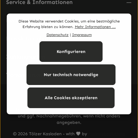
Service & Informationen
Rechtliches
Diese Website verwendet Cookies, um eine bestmögliche
Erfahrung bieten zu können.
Mehr Informationen ...
Datenschutz
|
Impressum
Newsletter abonnieren
Konfigurieren
Zahlungsarten
Versandarten
Nur technisch notwendige
Alle Cookies akzeptieren
Vertrag widerrufen
Alle Preise inkl. gesetzl. Mehrwertsteuer zzgl.
Versandkosten
und ggf. Nachnahmegebühren, wenn nicht anders
angegeben.
© 2026 Tölzer Kasladen - with
by
Mainwebsolutions