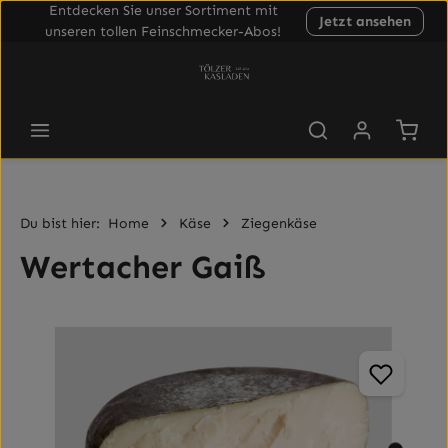
Entdecken Sie unser Sortiment mit
Jetzt ansehen
Zum Hauptinhalt springen
unseren tollen Feinschmecker-Abos!
Waren
Du bist hier:
Home
Käse
Ziegenkäse
Wertacher Gaiß
Bildergalerie überspringen