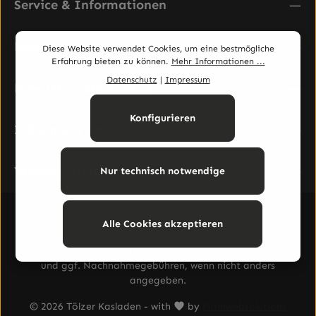
Service & Informationen
Rechtliches
Diese Website verwendet Cookies, um eine bestmögliche
Erfahrung bieten zu können.
Mehr Informationen ...
Datenschutz
|
Impressum
Newsletter abonnieren
Konfigurieren
Zahlungsarten
Versandarten
Nur technisch notwendige
Alle Cookies akzeptieren
Vertrag widerrufen
Alle Preise inkl. gesetzl. Mehrwertsteuer zzgl.
Versandkosten
und ggf. Nachnahmegebühren, wenn nicht anders
angegeben.
© 2026 Tölzer Kasladen - with
by
Mainwebsolutions