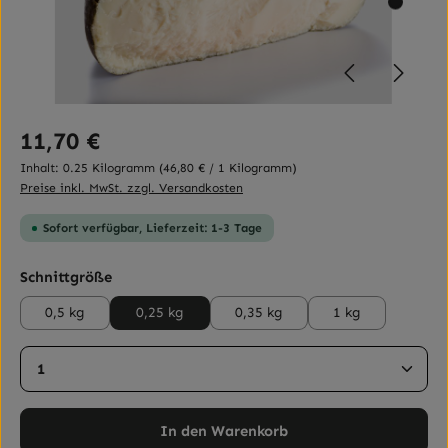
Regulärer Preis:
11,70 €
Inhalt:
0.25 Kilogramm
(46,80 € / 1 Kilogramm)
Preise inkl. MwSt. zzgl. Versandkosten
Sofort verfügbar, Lieferzeit: 1-3 Tage
auswählen
Schnittgröße
0,5 kg
0,25 kg
0,35 kg
1 kg
Produkt Anzahl: Gib den gewünschten Wert ein ode
In den Warenkorb