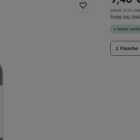
Inhalt:
0.75 Lit
Preise inkl. MwS
Sofort verfü
Produkt 