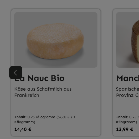
Produktgalerie überspringen
La Nauc Bio
Manc
Käse aus Schafmilch aus
Spanische
Frankreich
Provinz 
Inhalt:
0.25 Kilogramm
(57,60 € / 1
Inhalt:
0.25
Kilogramm)
Kilogramm)
Regulärer Preis:
Regulärer
14,40 €
13,99 €