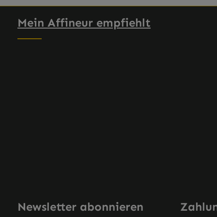
en Wert ein oder benutze die Schaltflä
kt Anzahl: Gib den gewünschten Wert ei
Mein Affineur empfiehlt
Newsletter abonnieren
Zahlu