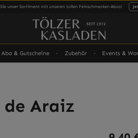
Sie unser Sortiment mit unseren tollen Feinschmecker-Abos!
Je
Abo & Gutscheine
Zubehör
Events & Wo
 de Araiz
Regulärer Prei
9,40 