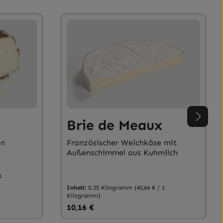
Brie de Meaux
in
Französischer Weichkäse mit
Außenschimmel aus Kuhmilch
1
Inhalt:
0.25 Kilogramm
(40,64 € / 1
Kilogramm)
Regulärer Preis:
10,16 €