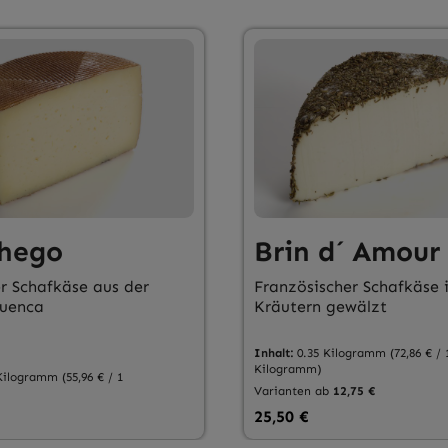
hego
Brin d´ Amour
r Schafkäse aus der
Französischer Schafkäse 
Cuenca
Kräutern gewälzt
Inhalt:
0.35 Kilogramm
(72,86 € / 
Kilogramm)
 Kilogramm
(55,96 € / 1
Varianten ab
12,75 €
 Preis:
Regulärer Preis:
25,50 €