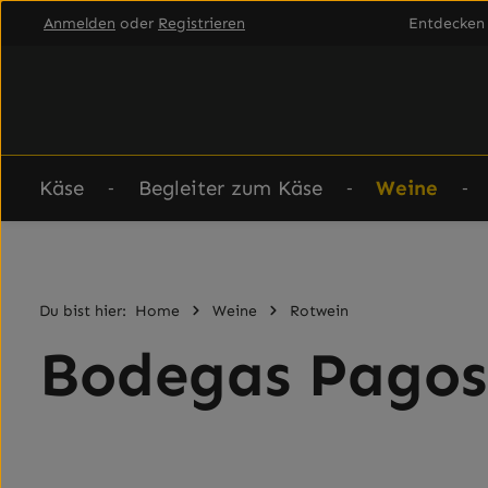
Anmelden
oder
Registrieren
Entdecken 
um Hauptinhalt springen
Zur Hauptnavigation springen
Käse
Begleiter zum Käse
Weine
Du bist hier:
Home
Weine
Rotwein
Bodegas Pagos
Bildergalerie überspringen