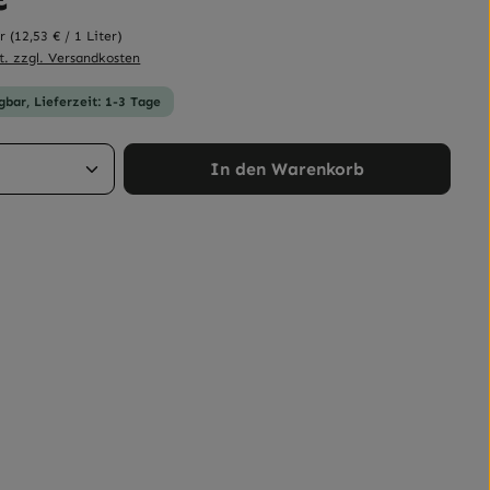
er
(12,53 € / 1 Liter)
t. zzgl. Versandkosten
gbar, Lieferzeit: 1-3 Tage
Anzahl: Gib den gewünschten Wert ein 
In den Warenkorb