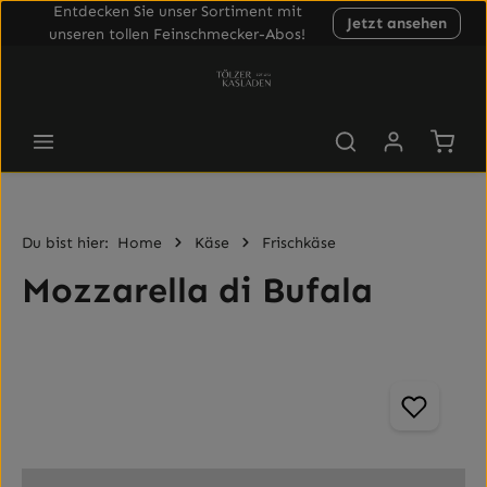
Entdecken Sie unser Sortiment mit
Jetzt ansehen
Zum Hauptinhalt springen
unseren tollen Feinschmecker-Abos!
Waren
Du bist hier:
Home
Käse
Frischkäse
Mozzarella di Bufala
Bildergalerie überspringen