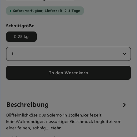
Sofort verfügbar, Lieferzeit: 2-4 Tage
auswählen
Schnittgröße
0,25 kg
Produkt Anzahl: Gib den gewünschten Wert ein ode
In den Warenkorb
Beschreibung
Büffelmilchkäse aus Salerno in Italien.Reifezeit
keineVollmundiger, nussartiger Geschmack begleitet von
einer feinen, sahnig…
Mehr