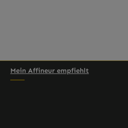
en Wert ein oder benutze die Schaltflä
Mein Affineur empfiehlt