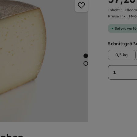
Inhalt:
1 Kilog
Preise inkl. MwS
Sofort verfü
Schnittgröß
0,5 kg
Produkt 