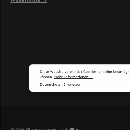
Widerrufsrecht
Diese Website verwendet Cookies, um eine bestmögli
können.
Mehr Informationen ...
Datenschutz
|
Impressum
© 2026 Tölzer Kasladen - with
by
Mainwebsolutions