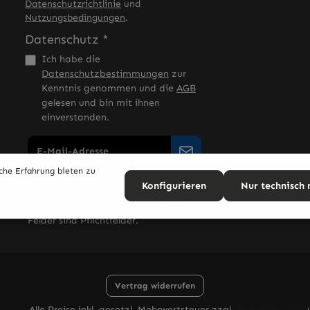
Datenschutzrichtlinie
und
Nutzungsbedingungen
.
Datenschutz *
Ich habe die
Datenschutzbestimmungen
zur
Kenntnis genommen und die
AGB
gelesen und bin mit ihnen
einverstanden.
che Erfahrung bieten zu
Konfigurieren
Nur technisch
Die mit einem Stern (*) markierten
Felder sind Pflichtfelder.
Vertrag widerrufen
Alle Preise inkl. gesetzl. Mehrwertsteuer zzgl.
Versandkosten
u