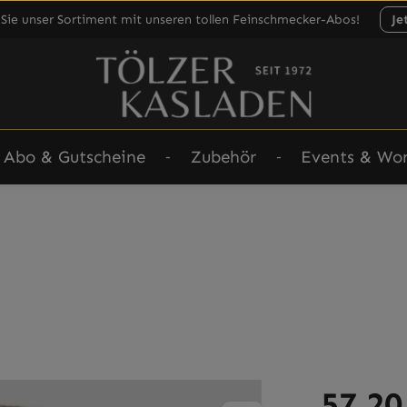
Sie unser Sortiment mit unseren tollen Feinschmecker-Abos!
Je
Abo & Gutscheine
Zubehör
Events & Wo
Regulärer Prei
57,20