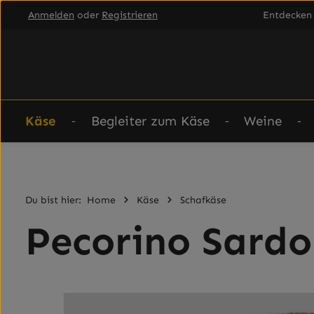
Anmelden
oder
Registrieren
Entdecken 
um Hauptinhalt springen
Zur Hauptnavigation springen
Käse
Begleiter zum Käse
Weine
Du bist hier:
Home
Käse
Schafkäse
Pecorino Sardo
Bildergalerie überspringen