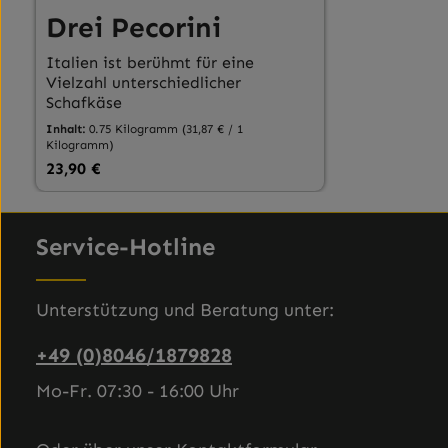
Drei Pecorini
Italien ist berühmt für eine
Vielzahl unterschiedlicher
Schafkäse
Inhalt:
0.75 Kilogramm
(31,87 € / 1
Kilogramm)
Regulärer Preis:
23,90 €
Produkt Anzahl: Gib den gewünscht
Service-Hotline
Unterstützung und Beratung unter:
+49 (0)8046/1879828
Mo-Fr. 07:30 - 16:00 Uhr