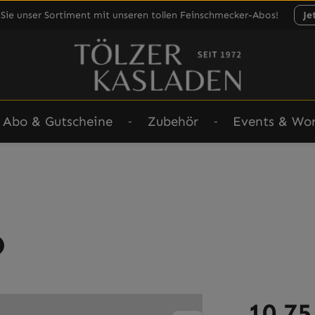
Sie unser Sortiment mit unseren tollen Feinschmecker-Abos!
Je
Abo & Gutscheine
Zubehör
Events & Wo
o
Regulärer Prei
10,75