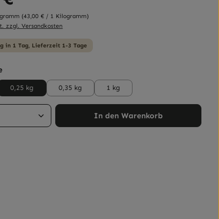
logramm
(43,00 € / 1 Kilogramm)
t. zzgl. Versandkosten
g in 1 Tag, Lieferzeit 1-3 Tage
auswählen
e
0,25 kg
0,35 kg
1 kg
Anzahl: Gib den gewünschten Wert ein 
In den Warenkorb