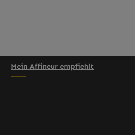
en Wert ein oder benutze die Schaltflä
Mein Affineur empfiehlt