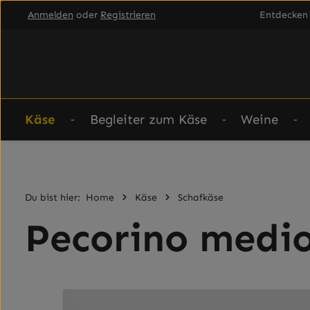
Anmelden
oder
Registrieren
Entdecken 
um Hauptinhalt springen
Zur Hauptnavigation springen
Käse
Begleiter zum Käse
Weine
Du bist hier:
Home
Käse
Schafkäse
Pecorino medi
Bildergalerie überspringen