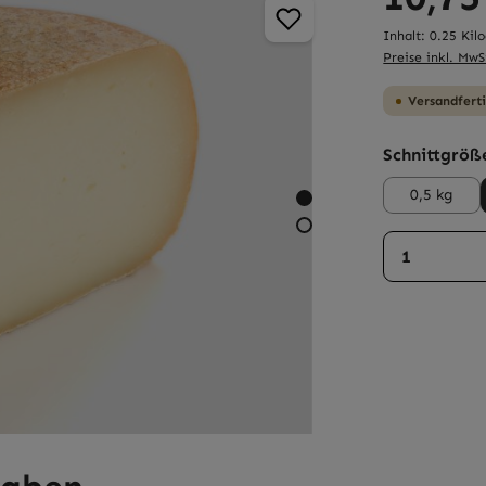
Inhalt:
0.25 Ki
Preise inkl. MwS
Versandferti
Schnittgröß
0,5 kg
Produkt 