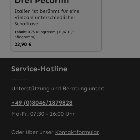
Drei Pecorini
Italien ist berühmt für eine
Vielzahl unterschiedlicher
Schafkäse
Inhalt:
0.75 Kilogramm
(31,87 € / 1
Kilogramm)
Regulärer Preis:
23,90 €
Produkt Anzahl: Gib den gewünscht
Service-Hotline
Unterstützung und Beratung unter:
+49 (0)8046/1879828
Mo-Fr. 07:30 - 16:00 Uhr
Oder über unser
Kontaktformular
.