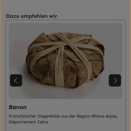
Produktgalerie überspringen
Dazu empfehlen wir
Banon
Französischer Ziegenkäse aus der Region Rhône-Alpes,
Département Isère