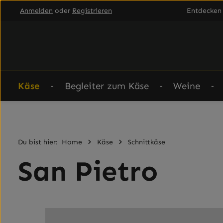
Anmelden
oder
Registrieren
Entdecken 
um Hauptinhalt springen
Zur Hauptnavigation springen
Käse
Begleiter zum Käse
Weine
Du bist hier:
Home
Käse
Schnittkäse
San Pietro
Bildergalerie überspringen