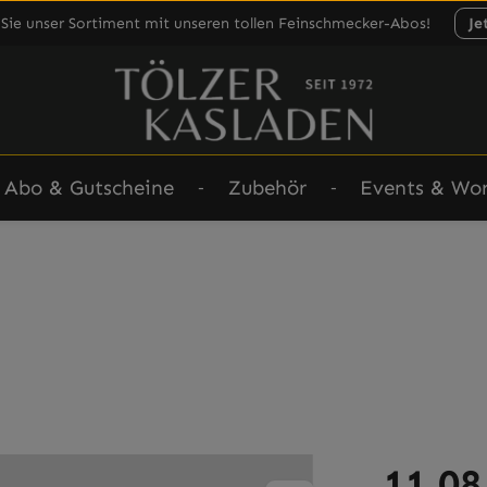
Sie unser Sortiment mit unseren tollen Feinschmecker-Abos!
Je
Abo & Gutscheine
Zubehör
Events & Wo
Regulärer Prei
11,08