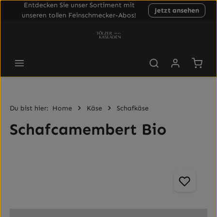
Entdecken Sie unser Sortiment mit
Jetzt ansehen
Zum Hauptinhalt springen
unseren tollen Feinschmecker-Abos!
Waren
Du bist hier:
Home
Käse
Schafkäse
Schafcamembert Bio
Bildergalerie überspringen