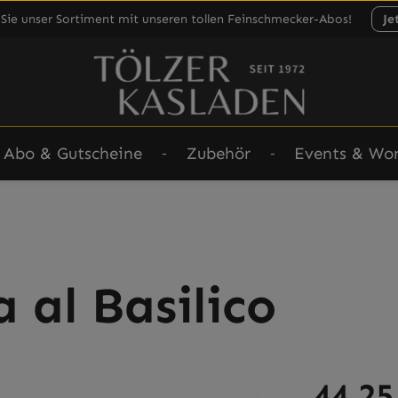
Sie unser Sortiment mit unseren tollen Feinschmecker-Abos!
Je
Abo & Gutscheine
Zubehör
Events & Wo
 al Basilico
Regulärer Prei
44,25