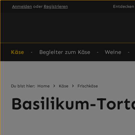
Anmelden
oder
Registrieren
Entdecken 
um Hauptinhalt springen
Zur Hauptnavigation springen
Käse
Begleiter zum Käse
Weine
Du bist hier:
Home
Käse
Frischkäse
Basilikum-Torta
Bildergalerie überspringen