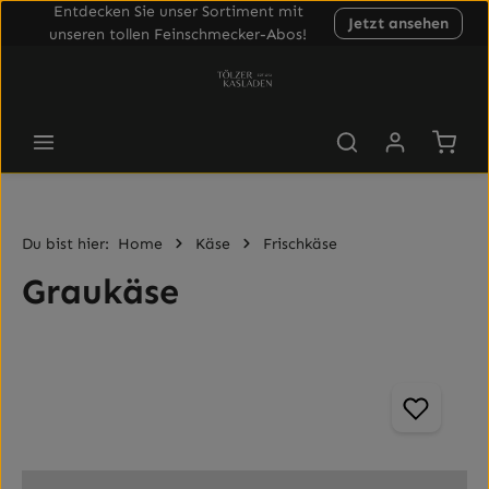
Entdecken Sie unser Sortiment mit
Jetzt ansehen
Zum Hauptinhalt springen
unseren tollen Feinschmecker-Abos!
Waren
Du bist hier:
Home
Käse
Frischkäse
Graukäse
Bildergalerie überspringen