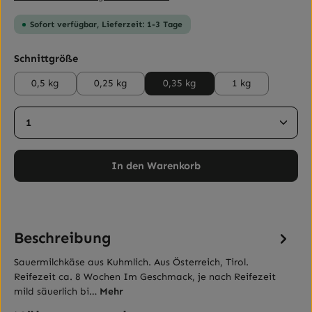
Sofort verfügbar, Lieferzeit: 1-3 Tage
auswählen
Schnittgröße
0,5 kg
0,25 kg
0,35 kg
1 kg
Produkt Anzahl: Gib den gewünschten Wert ein ode
In den Warenkorb
Beschreibung
Sauermilchkäse aus Kuhmlich. Aus Österreich, Tirol.
Reifezeit ca. 8 Wochen Im Geschmack, je nach Reifezeit
mild säuerlich bi…
Mehr