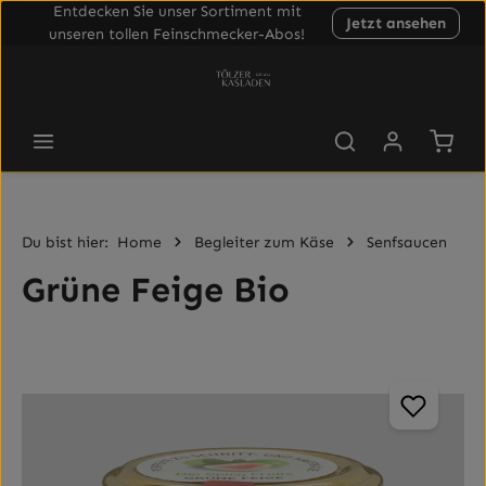
Entdecken Sie unser Sortiment mit
Jetzt ansehen
Zum Hauptinhalt springen
unseren tollen Feinschmecker-Abos!
Waren
Du bist hier:
Home
Begleiter zum Käse
Senfsaucen
Grüne Feige Bio
Bildergalerie überspringen