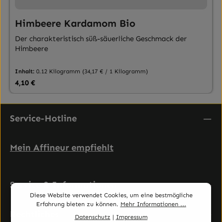
Himbeere Kardamom Bio
Der charakteristisch süß-säuerliche Geschmack der
Himbeere
Inhalt:
0.12 Kilogramm
(34,17 € / 1 Kilogramm)
Regulärer Preis:
4,10 €
Service-Hotline
Mein Affineur empfiehlt
Service & Informationen
Diese Website verwendet Cookies, um eine bestmögliche
Erfahrung bieten zu können.
Mehr Informationen ...
Rechtliches
Datenschutz
|
Impressum