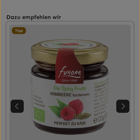
Produktgalerie überspringen
Dazu empfehlen wir
Tipp