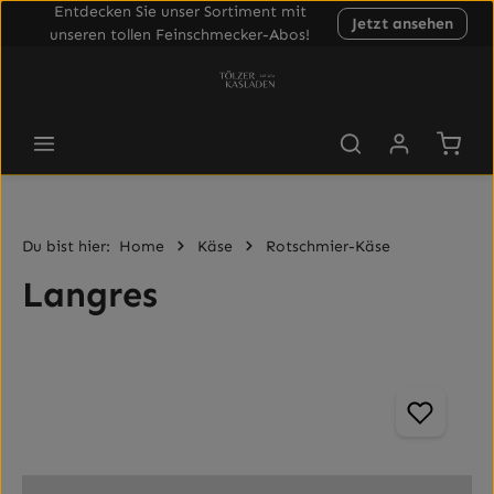
Entdecken Sie unser Sortiment mit
Jetzt ansehen
Zum Hauptinhalt springen
unseren tollen Feinschmecker-Abos!
Waren
Du bist hier:
Home
Käse
Rotschmier-Käse
Langres
Bildergalerie überspringen