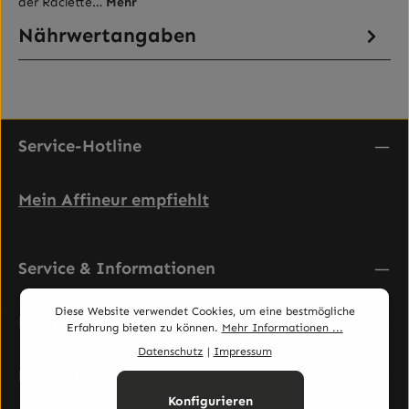
der Raclette…
Mehr
Nährwertangaben
Service-Hotline
Mein Affineur empfiehlt
Service & Informationen
Diese Website verwendet Cookies, um eine bestmögliche
Rechtliches
Erfahrung bieten zu können.
Mehr Informationen ...
Datenschutz
|
Impressum
Newsletter abonnieren
Konfigurieren