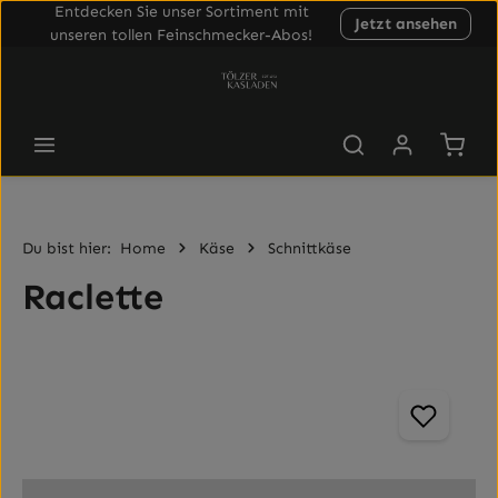
Entdecken Sie unser Sortiment mit
Jetzt ansehen
Zum Hauptinhalt springen
unseren tollen Feinschmecker-Abos!
Waren
Du bist hier:
Home
Käse
Schnittkäse
Raclette
Bildergalerie überspringen