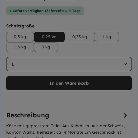
Sofort verfügbar, Lieferzeit: 1-3 Tage
auswählen
Schnittgröße
0,5 kg
0,25 kg
0,35 kg
1 kg
1,5 kg
3 kg
Produkt Anzahl: Gib den gewünschten Wert ein ode
In den Warenkorb
Beschreibung
Käse mit gepresstem Teig. Aus Kuhmilch. Aus der Schweiz,
Kanton Wallis. Reifezeit ca. 4 Monate.Im Geschmack ist