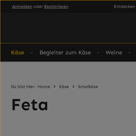
Anmelden
oder
Registrieren
Entdecken 
um Hauptinhalt springen
Zur Hauptnavigation springen
Käse
Begleiter zum Käse
Weine
Du bist hier:
Home
Käse
Schafkäse
Feta
Bildergalerie überspringen