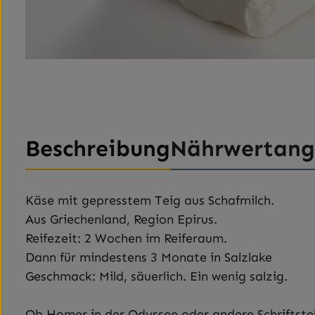
Beschreibung
Nährwertan
Käse mit gepresstem Teig aus Schafmilch.
Aus Griechenland, Region Epirus.
Reifezeit: 2 Wochen im Reiferaum.
Dann für mindestens 3 Monate in Salzlake
Geschmack: Mild, säuerlich. Ein wenig salzig.
Ob Homer in der Odyssee oder andere Schriftstell