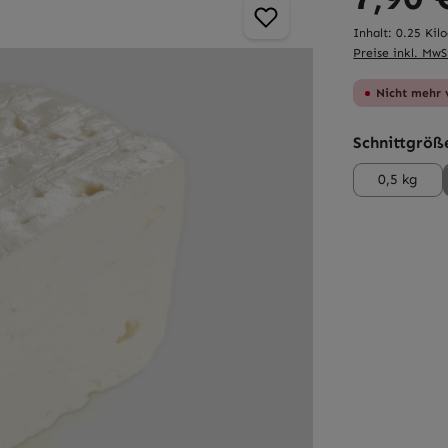
Inhalt:
0.25 Ki
Preise inkl. MwS
Nicht mehr 
Schnittgröß
0,5 kg