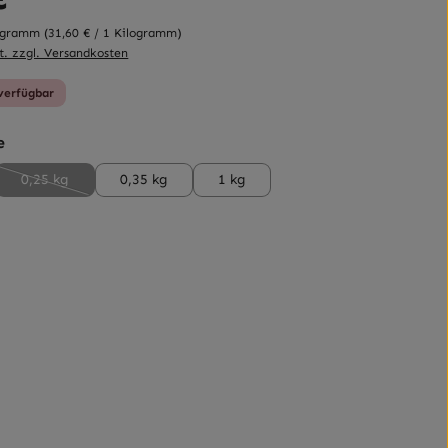
logramm
(31,60 € / 1 Kilogramm)
t. zzgl. Versandkosten
verfügbar
auswählen
e
0,25 kg
0,35 kg
1 kg
(Diese Option ist zurzeit nicht verfügbar.)