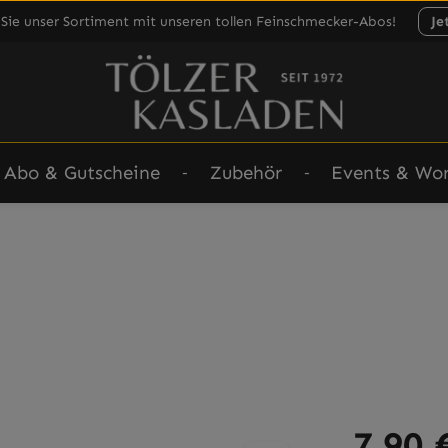
Sie unser Sortiment mit unseren tollen Feinschmecker-Abos!
Je
Abo & Gutscheine
Zubehör
Events & Wo
Regulärer Prei
7,90 