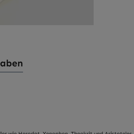
gaben
er wie Herodot, Xenophon, Theokrit und Aristoteles, 