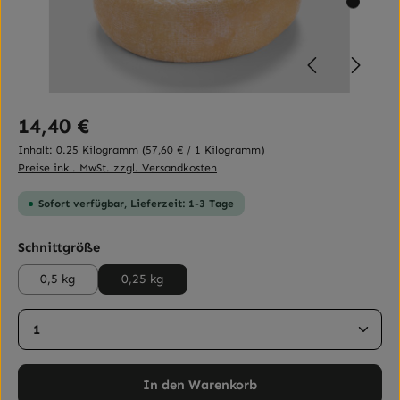
Regulärer Preis:
14,40 €
Inhalt:
0.25 Kilogramm
(57,60 € / 1 Kilogramm)
Preise inkl. MwSt. zzgl. Versandkosten
Sofort verfügbar, Lieferzeit: 1-3 Tage
auswählen
Schnittgröße
0,5 kg
0,25 kg
Produkt Anzahl: Gib den gewünschten Wert ein ode
In den Warenkorb