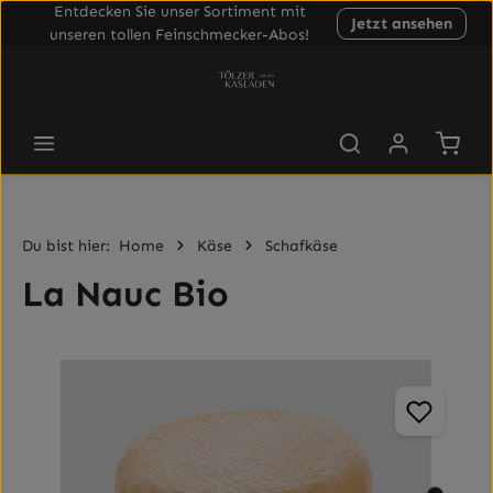
Entdecken Sie unser Sortiment mit
Jetzt ansehen
Zum Hauptinhalt springen
unseren tollen Feinschmecker-Abos!
Waren
Du bist hier:
Home
Käse
Schafkäse
La Nauc Bio
Bildergalerie überspringen