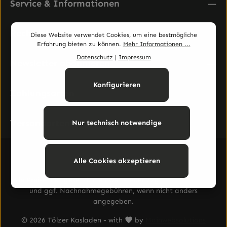
Service & Informationen
Rechtliches
Diese Website verwendet Cookies, um eine bestmögliche
Erfahrung bieten zu können.
Mehr Informationen ...
Datenschutz
|
Impressum
Newsletter abonnieren
Konfigurieren
Zahlungsarten
Versandarten
Nur technisch notwendige
Alle Cookies akzeptieren
Vertrag widerrufen
Alle Preise inkl. gesetzl. Mehrwertsteuer zzgl.
Versandkosten
und ggf. Nachnahmegebühren, wenn nicht anders
angegeben.
© 2026 Tölzer Kasladen - with
by
Mainwebsolutions