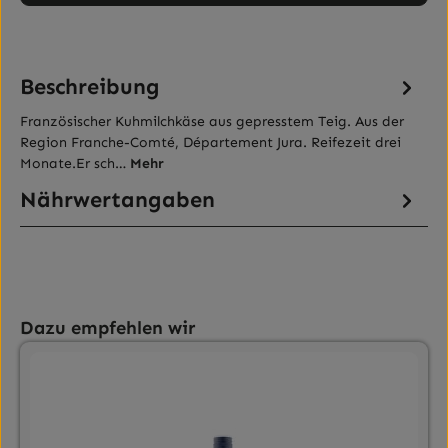
Beschreibung
Französischer Kuhmilchkäse aus gepresstem Teig. Aus der
Region Franche-Comté, Département Jura. Reifezeit drei
Monate.Er sch…
Mehr
Nährwertangaben
Produktgalerie überspringen
Dazu empfehlen wir