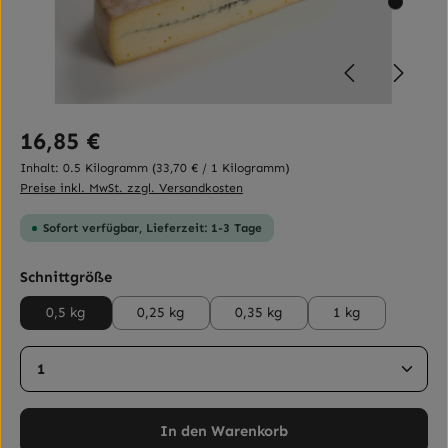
Regulärer Preis:
16,85 €
Inhalt:
0.5 Kilogramm
(33,70 € / 1 Kilogramm)
Preise inkl. MwSt. zzgl. Versandkosten
Sofort verfügbar, Lieferzeit: 1-3 Tage
auswählen
Schnittgröße
0,5 kg
0,25 kg
0,35 kg
1 kg
Produkt Anzahl: Gib den gewünschten Wert ein ode
In den Warenkorb