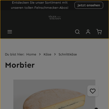
Entdecken Sie unser Sortiment mit
Jetzt ansehen
Zum Hauptinhalt springen
unseren tollen Feinschmecker-Abos!
Waren
Du bist hier:
Home
Käse
Schnittkäse
Morbier
Bildergalerie überspringen